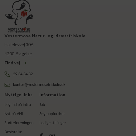
Vestermose Natur- og Idrætsfriskole
Hallelevvej 30A
4200
Slagelse
Find vej
29 34 34 32
kontor@vestermosefriskole.dk
Nyttige links
Information
Log ind på intra
Job
Nyt på VNI
Søg uopfordret
Støtteforeningen
Ledige stillinger
Bestyrelse