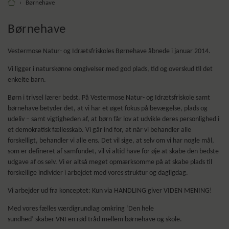
›
Børnehave
Børnehave
Vestermose Natur- og Idrætsfriskoles Børnehave åbnede i januar 2014.
Vi ligger i naturskønne omgivelser med god plads, tid og overskud til det
enkelte barn.
Børn i trivsel lærer bedst. På Vestermose Natur- og Idrætsfriskole samt
børnehave betyder det, at vi har et øget fokus på bevægelse, plads og
udeliv – samt vigtigheden af, at børn får lov at udvikle deres personlighed i
et demokratisk fællesskab. Vi går ind for, at når vi behandler alle
forskelligt, behandler vi alle ens. Det vil sige, at selv om vi har nogle mål,
som er defineret af samfundet, vil vi altid have for øje at skabe den bedste
udgave af os selv. Vi er altså meget opmærksomme på at skabe plads til
forskellige individer i arbejdet med vores struktur og dagligdag.
Vi arbejder ud fra konceptet: Kun via HANDLING giver VIDEN MENING!
Med vores fælles værdigrundlag omkring ‘Den hele
sundhed’ skaber VNI en rød tråd mellem børnehave og skole.